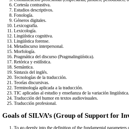
Cortesía contrastiva.
Estudios descriptivos.
Fonología.
Géneros digitales.
Lexicografía.
Lexicología.
Lingüística cognitiva.
Lingüística forense.
Metadiscurso interpersonal.
Morfología.
Pragmática del discurso (Pragmalingüística).
Retórica y estilística.
Semántica.
Sintaxis del inglés.
Tecnologías de la traducción.
Teorías discursivas.
Terminología aplicada a la traducción.
TIC aplicadas al estudio y enseñanza de la variación lingüística
Traducción del humor en textos audiovisuales.
Traducción profesional.
Goals of
SILVA’s (Group of Support for Inv
To go deeply into the definition of the fundamental parameters o