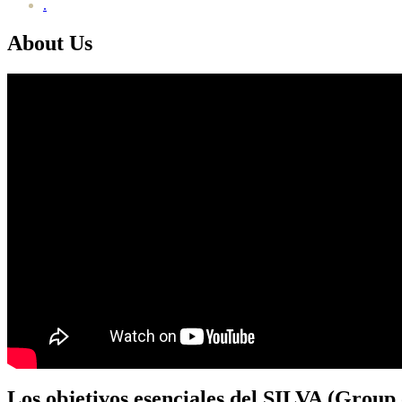
.
About Us
Los objetivos esenciales del SILVA (Group o