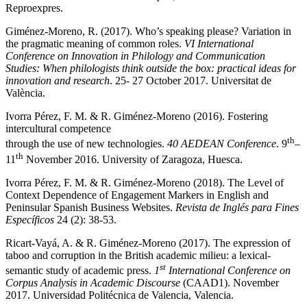
Reproexpres.
Giménez-Moreno, R. (2017). Who’s speaking please? Variation in
the pragmatic meaning of common roles.
VI International
Conference on Innovation in Philology and Communication
Studies:
When philologists think outside the box: practical ideas for
innovation and research
. 25- 27 October 2017. Universitat de
València.
Ivorra Pérez, F. M. & R. Giménez-Moreno (2016). Fostering
intercultural competence
th
through the use of new technologies.
40 AEDEAN Conference
. 9
–
th
11
November 2016. University of Zaragoza, Huesca.
Ivorra Pérez, F. M. & R. Giménez-Moreno (2018). The Level of
Context Dependence of Engagement Markers in English and
Peninsular Spanish Business Websites.
Revista de Inglés para Fines
Específicos
24 (2): 38-53.
Ricart-Vayá, A. & R. Giménez-Moreno (2017). The expression of
taboo and corruption in the British academic milieu: a lexical-
st
semantic study of academic press.
1
International Conference on
Corpus Analysis in Academic Discourse
(CAAD1). November
2017. Universidad Politécnica de Valencia, Valencia.