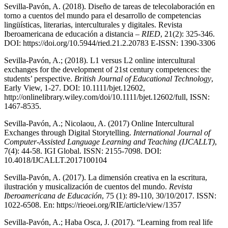
Sevilla-Pavón, A. (2018). Diseño de tareas de telecolaboración en
torno a cuentos del mundo para el desarrollo de competencias
lingüísticas, literarias, interculturales y digitales. Revista
Iberoamericana de educación a distancia –
RIED
, 21(2): 325-346.
DOI: https://doi.org/10.5944/ried.21.2.20783 E-ISSN: 1390-3306
Sevilla-Pavón, A.; (2018). L1 versus L2 online intercultural
exchanges for the development of 21st century competences: the
students’ perspective.
British Journal of Educational Technology
,
Early View, 1-27. DOI: 10.1111/bjet.12602,
http://onlinelibrary.wiley.com/doi/10.1111/bjet.12602/full, ISSN:
1467-8535.
Sevilla-Pavón, A.; Nicolaou, A. (2017) Online Intercultural
Exchanges through Digital Storytelling.
International Journal of
Computer-Assisted Language Learning and Teaching (IJCALLT)
,
7(4): 44-58. IGI Global. ISSN: 2155-7098. DOI:
10.4018/IJCALLT.2017100104
Sevilla-Pavón, A. (2017). La dimensión creativa en la escritura,
ilustración y musicalización de cuentos del mundo.
Revista
Iberoamericana de Educación
, 75 (1): 89-110, 30/10/2017. ISSN:
1022-6508. En: https://rieoei.org/RIE/article/view/1357
Sevilla-Pavón, A.; Haba Osca, J. (2017). “Learning from real life