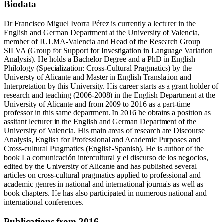
Biodata
Dr Francisco Miguel Ivorra Pérez is currently a lecturer in the
English and German Department at the University of Valencia,
member of IULMA-Valencia and Head of the Research Group
SILVA (Group for Support for Investigation in Language Variation
Analysis). He holds a Bachelor Degree and a PhD in English
Philology (Specialization: Cross-Cultural Pragmatics) by the
Universty of Alicante and Master in English Translation and
Interpretation by this University. His career starts as a grant holder of
research and teaching (2006-2008) in the English Department at the
University of Alicante and from 2009 to 2016 as a part-time
professor in this same department. In 2016 he obtains a position as
assitant lecturer in the English and German Department of the
University of Valencia. His main areas of research are Discourse
Analysis, English for Professional and Academic Purposes and
Cross-cultural Pragmatics (English-Spanish). He is author of the
book La comunicación intercultural y el discurso de los negocios,
edited by the University of Alicante and has published several
articles on cross-cultural pragmatics applied to professional and
academic genres in national and international journals as well as
book chapters. He has also participated in numerous national and
international conferences.
Publications from 2016