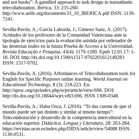
and not books”: A gamified approach to task design in transatlantic
telecollaboration
.
Ibérica
, 33: 235-260.
http://www.aelfe.org/documents/33_10_IBERICA.pdf ISSN: 1139-
7241.
Sevilla-Pavón, A.; García Laborda, J.; Gimeno Sanz, A. (2017).
Actitudes de los profesores de la Comunidad Valenciana ante la
tipología de ejercicios para la evaluación asistida por ordenador de
las destrezas orales en la futura Prueba de Acceso a la Universidad.
Revista Educação e Pesquisa
, 43(4): 1179-1200. Epub 12.01.17: 1-
18. DOI: http://dx.doi.org/10.1590/s1517-9702201612149283
ISSN: 1517-9702.
Sevilla-Pavón, A. (2016). Affordances of Telecollaboration tools for
English for Specific Purposes online learning.
World Journal on
Educational Technology
, 8 (3): 218-223. En:
http://sproc.org/ojs/index.php/wjet/article/view/696. DOI:
http://dx.doi.org/10.18844/wjet.v8i3.696. ISSN 1309-0348.
Sevilla-Pavón, A.; Haba Osca, J. (2016). “Te das cuenta de que el
mundo puede ser tan distinto y similar al mismo tiempo”:
Telecolaboración y desarrollo de la competencia intercultural en la
educación superior.
Didáctica. Lengua y Literatura
, 28: 263-284.
https://revistas.ucm.es/index.php/DIDA/article/view/54088 ISSN:
1130-0531.