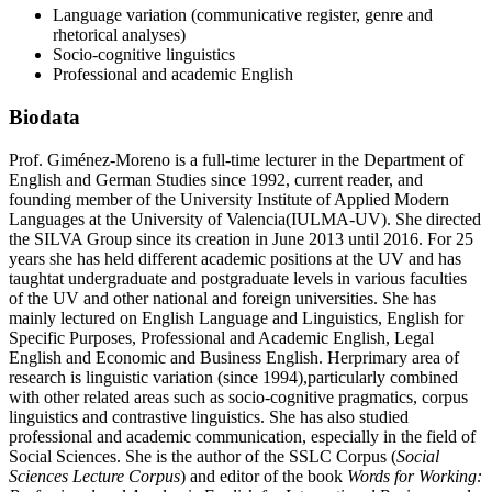
Language variation (communicative register, genre and
rhetorical analyses)
Socio-cognitive linguistics
Professional and academic English
Biodata
Prof. Giménez-Moreno is a full-time lecturer in the Department of
English and German Studies since 1992, current reader, and
founding member of the University Institute of Applied Modern
Languages at the University of Valencia(IULMA-UV). She directed
the SILVA Group since its creation in June 2013 until 2016. For 25
years she has held different academic positions at the UV and has
taughtat undergraduate and postgraduate levels in various faculties
of the UV and other national and foreign universities. She has
mainly lectured on English Language and Linguistics, English for
Specific Purposes, Professional and Academic English, Legal
English and Economic and Business English. Herprimary area of ​​
research is linguistic variation (since 1994),particularly combined
with other related areas such as socio-cognitive pragmatics, corpus
linguistics and contrastive linguistics. She has also studied
professional and academic communication, especially in the field of
Social Sciences. She is the author of the SSLC Corpus (
Social
Sciences Lecture Corpus
) and editor of the book
Words for Working: