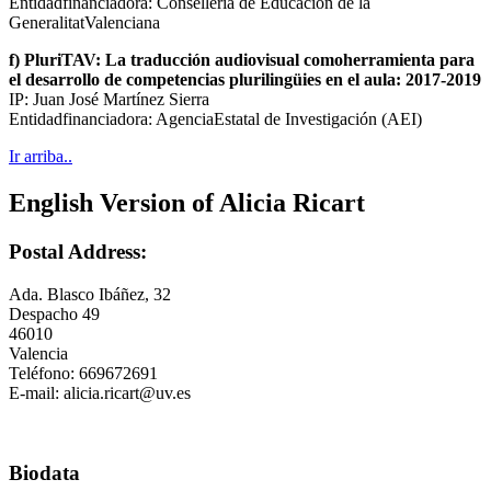
Entidadfinanciadora: Conselleria de Educación de la
GeneralitatValenciana
f) PluriTAV: La traducción audiovisual comoherramienta para
el desarrollo de competencias plurilingüies en el aula: 2017-2019
IP: Juan José Martínez Sierra
Entidadfinanciadora: AgenciaEstatal de Investigación (AEI)
Ir arriba..
English Version of Alicia Ricart
Postal Address:
Ada. Blasco Ibáñez, 32
Despacho 49
46010
Valencia
Teléfono: 669672691
E-mail: alicia.ricart@uv.es
Biodata