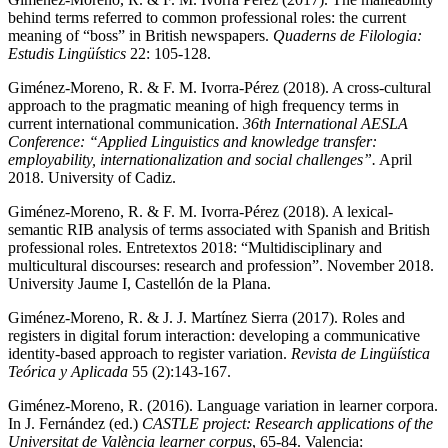
behind terms referred to common professional roles: the current
meaning of “boss” in British newspapers.
Quaderns de Filologia:
Estudis Lingüístics
22: 105-128.
Giménez-Moreno, R. & F. M. Ivorra-Pérez (2018). A cross-cultural
approach to the pragmatic meaning of high frequency terms in
current international communication.
36th International AESLA
Conference: “Applied Linguistics and knowledge transfer:
employability, internationalization and social challenges”.
April
2018. University of Cadiz.
Giménez-Moreno, R. & F. M. Ivorra-Pérez (2018). A lexical-
semantic RIB analysis of terms associated with Spanish and British
professional roles. Entretextos 2018: “Multidisciplinary and
multicultural discourses: research and profession”. November 2018.
University Jaume I, Castellón de la Plana.
Giménez-Moreno, R. & J. J. Martínez Sierra (2017). Roles and
registers in digital forum interaction: developing a communicative
identity-based approach to register variation.
Revista de Lingüística
Teórica y Aplicada
55 (2):143-167.
Giménez-Moreno, R. (2016). Language variation in learner corpora.
In J. Fernández (ed.)
CASTLE project: Res
earch applications of the
Universitat de València learner corpus
, 65-84. Valencia: