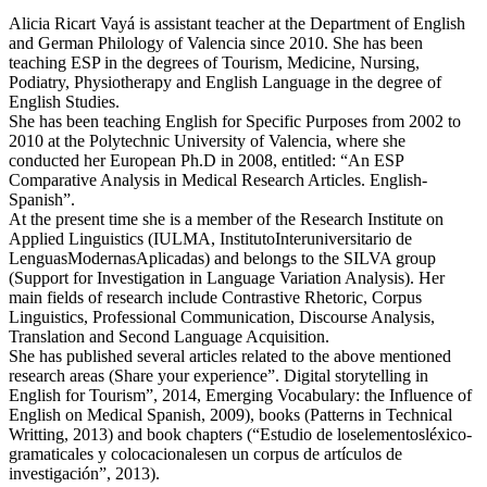
Alicia Ricart Vayá is assistant teacher at the Department of English
and German Philology of Valencia since 2010. She has been
teaching ESP in the degrees of Tourism, Medicine, Nursing,
Podiatry, Physiotherapy and English Language in the degree of
English Studies.
She has been teaching English for Specific Purposes from 2002 to
2010 at the Polytechnic University of Valencia, where she
conducted her European Ph.D in 2008, entitled: “An ESP
Comparative Analysis in Medical Research Articles. English-
Spanish”.
At the present time she is a member of the Research Institute on
Applied Linguistics (IULMA, InstitutoInteruniversitario de
LenguasModernasAplicadas) and belongs to the SILVA group
(Support for Investigation in Language Variation Analysis). Her
main fields of research include Contrastive Rhetoric, Corpus
Linguistics, Professional Communication, Discourse Analysis,
Translation and Second Language Acquisition.
She has published several articles related to the above mentioned
research areas (Share your experience”. Digital storytelling in
English for Tourism”, 2014, Emerging Vocabulary: the Influence of
English on Medical Spanish, 2009), books (Patterns in Technical
Writting, 2013) and book chapters (“Estudio de loselementosléxico-
gramaticales y colocacionalesen un corpus de artículos de
investigación”, 2013).