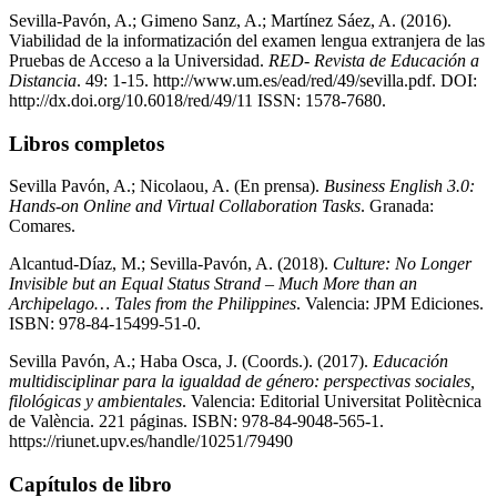
Sevilla-Pavón, A.; Gimeno Sanz, A.; Martínez Sáez, A. (2016).
Viabilidad de la informatización del examen lengua extranjera de las
Pruebas de Acceso a la Universidad.
RED- Revista de Educación a
Distancia
. 49: 1-15. http://www.um.es/ead/red/49/sevilla.pdf. DOI:
http://dx.doi.org/10.6018/red/49/11 ISSN: 1578-7680.
Libros completos
Sevilla Pavón, A.; Nicolaou, A. (En prensa).
Business English 3.0:
Hands-on Online and Virtual Collaboration Tasks
. Granada:
Comares.
Alcantud-Díaz, M.; Sevilla-Pavón, A. (2018).
Culture: No Longer
Invisible but an Equal Status Strand – Much More than an
Archipelago… Tales from the Philippines
. Valencia: JPM Ediciones.
ISBN: 978-84-15499-51-0.
Sevilla Pavón, A.; Haba Osca, J. (Coords.). (2017).
Educación
multidisciplinar para la igualdad de género: perspectivas sociales,
filológicas y ambientales
. Valencia: Editorial Universitat Politècnica
de València. 221 páginas. ISBN: 978-84-9048-565-1.
https://riunet.upv.es/handle/10251/79490
Capítulos de libro