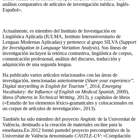
análisis comparativo de artículos de investigación médica. Inglés-
Español».
Actualmente, es miembro del Instituto de Investigación en
Lingüística Aplicada (IULMA, Instituto Interuniversitario de
Lenguas Modernas Aplicadas) y pertenece al grupo SILVA (
Support
for Investigation in Language Variation Analysis
). Sus líneas de
investigación incluyen la retórica contrastiva, lingüística de corpus,
comunicación profesional, análisis del discurso, traducción y
adquisición de una segunda lengua.
Ha publicado varios artículos relacionados con las áreas de
investigación, mencionadas anteriormente (
Share your experience”.
Digital storytelling in English for Tourism”,
2014
, Emerging
Vocabulary: the Influence of English on Medical Spanish,
2009),
libros (
Patterns in Technical Writting,
2013), y capítulos de libros
(«Estudio de los elementos léxico-gramaticales y colocacionales en
un corpus de artículos de investigación», 2013).
También ha sido miembro del proyecto
Anglotic
de la Universitat de
València, destinado a la creación de materiales on-line para la
enseñanza.En 2012 formó partedel proyecto precompetitivo de la
Universitat de València denominado
CASTLE-UV
: «Compilación