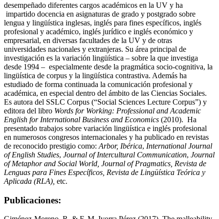
desempeñado diferentes cargos académicos en la UV y ha
impartido docencia en asignaturas de grado y postgrado sobre
lengua y lingüística inglesas, inglés para fines específicos, inglés
profesional y académico, inglés jurídico e inglés económico y
empresarial, en diversas facultades de la UV y de otras
universidades nacionales y extranjeras. Su área principal de
investigación es la variación lingüística – sobre la que investiga
desde 1994 – especialmente desde la pragmática socio-cognitiva, la
lingüística de corpus y la lingüística contrastiva. Además ha
estudiado de forma continuada la comunicación profesional y
académica, en especial dentro del ámbito de las Ciencias Sociales.
Es autora del SSLC Corpus (“Social Sciences Lecture Corpus”) y
editora del libro
Words for Working: Professional and Academic
English for International Business and Economics
(2010). Ha
presentado trabajos sobre variación lingüística e inglés profesional
en numerosos congresos internacionales y ha publicado en revistas
de reconocido prestigio como:
Arbor, Ibérica
,
International Journal
of English Studies
,
Journal of Intercultural Communication
,
Journal
of Metaphor and Social World,
Journal of Pragmatics, Revista de
Lenguas para Fines Específicos, Revista de Lingüística Teórica y
Aplicada (RLA),
etc.
Publicaciones:
Giménez-Moreno, R. & F. M. Ivorra Pérez (2017). The malleability