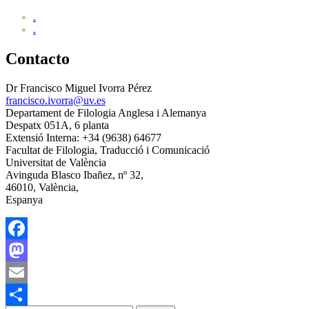
.
.
Contacto
Dr Francisco Miguel Ivorra Pérez
francisco.ivorra@uv.es
Departament de Filologia Anglesa i Alemanya
Despatx 051A, 6 planta
Extensió Interna: +34 (9638) 64677
Facultat de Filologia, Traducció i Comunicació
Universitat de València
Avinguda Blasco Ibañez, nº 32,
46010, València,
Espanya
Facebook
Mastodon
Email